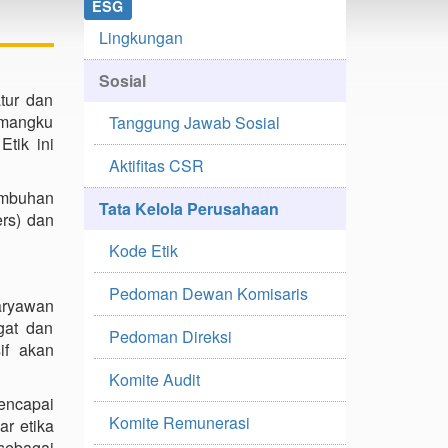
ESG
Lingkungan
Sosial
tur dan
emangku
Tanggung Jawab Sosial
tik ini
Aktifitas CSR
umbuhan
Tata Kelola Perusahaan
rs) dan
Kode Etik
Pedoman Dewan Komisaris
aryawan
gat dan
Pedoman Direksi
if akan
Komite Audit
encapai
Komite Remunerasi
ar etika
 sebagai