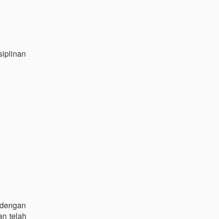
siplinan
 dengan
an telah