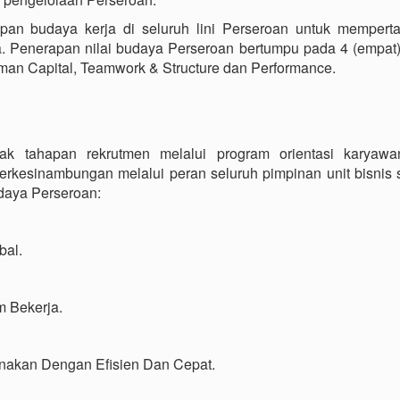
an budaya kerja di seluruh lini Perseroan untuk mempert
a. Penerapan nilai budaya Perseroan bertumpu pada 4 (empat)
Human Capital, Teamwork & Structure dan Performance.
k tahapan rekrutmen melalui program orientasi karyawa
erkesinambungan melalui peran seluruh pimpinan unit bisnis
budaya Perseroan:
bal.
m Bekerja.
anakan Dengan Efisien Dan Cepat.