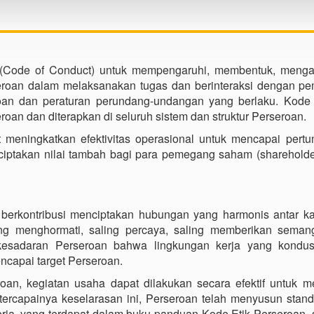
(Code of Conduct) untuk mempengaruhi, membentuk, menga
seroan dalam melaksanakan tugas dan berinteraksi dengan p
oan dan peraturan perundang-undangan yang berlaku. Kode E
an dan diterapkan di seluruh sistem dan struktur Perseroan.
 meningkatkan efektivitas operasional untuk mencapai pert
nciptakan nilai tambah bagi para pemegang saham (shareholde
berkontribusi menciptakan hubungan yang harmonis antar k
ing menghormati, saling percaya, saling memberikan seman
kesadaran Perseroan bahwa lingkungan kerja yang kondus
ncapai target Perseroan.
oan, kegiatan usaha dapat dilakukan secara efektif untuk m
ercapainya keselarasan ini, Perseroan telah menyusun stand
erja, yang terdapat dalam buku panduan Kode Etik Perseroan,