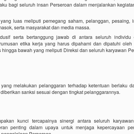
laku bagi seluruh insan Perseroan dalam menjalankan kegiata
p yang luas meliputi pemegang saham, pelanggan, pesaing, in
emasok, serta masyarakat dan media massa.
usif serta bertanggung jawab di antara seluruh individu
umusan etika kerja yang harus dipahami dan dipatuhi oleh 
s hingga bawah yang meliputi Direksi dan seluruh karyawan P
yang melakukan pelanggaran terhadap ketentuan berlaku da
 diberikan sanksi sesuai dengan tingkat pelanggarannya.
upakan kunci tercapainya sinergi antara seluruh karyawa
rperan penting dalam upaya untuk menjaga kepercayaan p
m pengelolaan Perseroan.