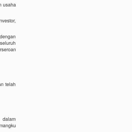
n usaha
vestor,
 dengan
seluruh
erseroan
n telah
n dalam
emangku