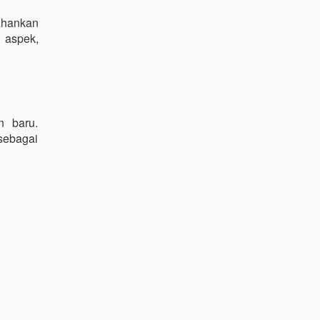
ahankan
 aspek,
n baru.
 sebagai