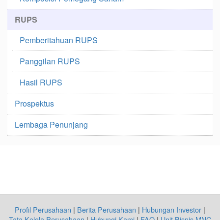
RUPS
Pemberitahuan RUPS
Panggilan RUPS
Hasil RUPS
Prospektus
Lembaga Penunjang
Profil Perusahaan
|
Berita Perusahaan
|
Hubungan Investor
|
Tata Kelola Perusahaan
|
Hubungi Kami
|
FAQ
|
Unit Bisnis MNC