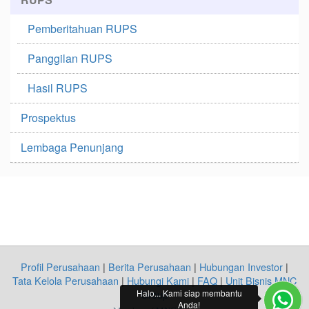
Pemberitahuan RUPS
Panggilan RUPS
Hasil RUPS
Prospektus
Lembaga Penunjang
Profil Perusahaan
|
Berita Perusahaan
|
Hubungan Investor
|
Tata Kelola Perusahaan
|
Hubungi Kami
|
FAQ
|
Unit Bisnis MNC
Halo... Kami siap membantu
Group
Anda!