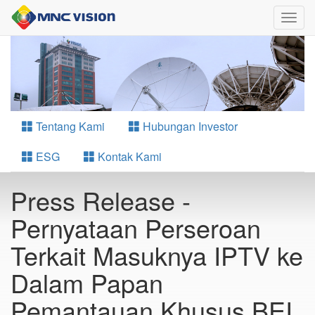
Togg
navig
Tentang Kami
Hubungan Investor
ESG
Kontak Kami
Press Release -
Pernyataan Perseroan
Terkait Masuknya IPTV ke
Dalam Papan
Pemantauan Khusus BEI