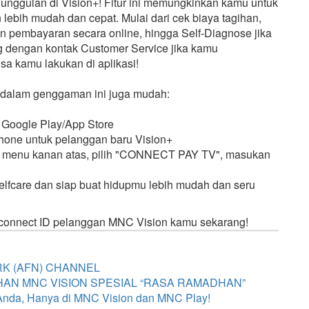
r unggulan di Vision+! Fitur ini memungkinkan kamu untuk
ebih mudah dan cepat. Mulai dari cek biaya tagihan,
 pembayaran secara online, hingga Self-Diagnose jika
g dengan kontak Customer Service jika kamu
a kamu lakukan di aplikasi!
dalam genggaman ini juga mudah:
 Google Play/App Store
phone untuk pelanggan baru Vision+
ih menu kanan atas, pilih "CONNECT PAY TV", masukan
lfcare dan siap buat hidupmu lebih mudah dan seru
connect ID pelanggan MNC Vision kamu sekarang!
K (AFN) CHANNEL
AN MNC VISION SPESIAL “RASA RAMADHAN”
Anda, Hanya di MNC Vision dan MNC Play!