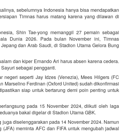
kalinya, sebelumnya Indonesia hanya bisa mendapatkan
persiapan Timnas harus matang karena yang dilawan di
donesia, Shin Tae-yong memanggil 27 pemain sebagai
 Piala Dunia 2026. Pada bulan November ini, Timnas
u Jepang dan Arab Saudi, di Stadion Utama Gelora Bung
alam dan kiper Ernando Ari harus absen karena cedera.
Sayuri sebagai pengganti.
r negeri seperti Jay Idzes (Venezia), Mees Hilgers (FC
 Marselino Ferdinan (Oxford United) sudah dikonfirmasi
pastikan siap untuk bertarung demi poin penting untuk
erlangsung pada 15 November 2024, diikuti oleh laga
duanya bakal digelar di Stadion Utama GBK.
ng juga diselenggarakan pada 14 November 2024. Namun
ng (JFA) meminta AFC dan FIFA untuk mengubah jadwal