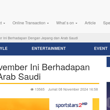
ct
Online Transaction
What`s on
Article
Spe
r Ini Berhadapan Dengan Jepang dan Arab Saudi
TYLE
ENTERTAINMENT
EVENT
vember Ini Berhadapan
Arab Saudi
13565
Jumat 08 November 2024 16:58