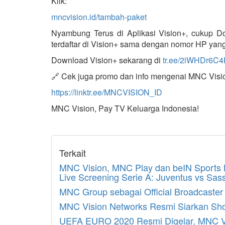
Klik:
mncvision.id/tambah-paket
Nyambung Terus di Aplikasi Vision+, cukup D
terdaftar di Vision+ sama dengan nomor HP yang 
Download Vision+ sekarang di
tr.ee/2iWHDr6C4
🔗 Cek juga promo dan info mengenai MNC Visio
https://linktr.ee/MNCVISION_ID
MNC Vision, Pay TV Keluarga Indonesia!
Terkait
MNC Vision, MNC Play dan beIN Sports
Live Screening Serie A: Juventus vs Sas
MNC Group sebagai Official Broadcast
MNC Vision Networks Resmi Siarkan Sho
UEFA EURO 2020 Resmi Digelar, MNC Visi