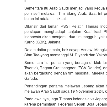
ini.
Sementara itu Arab Saudi menjadi yang kedua 
poin seri melawan Tim Elang Arab. Saat ini 
bulan ini adalah tim kuat.
Dilansir dari laman PSSI Pelatih Timnas In
persiapan menghadapi lanjutan Kualifikasi
Indonesia akan menjamu dua tim tangguh, yait
Karno (GBK), Jakarta.
Dalam daftar pemain, bek sayap Asnawi Mangku
Shin Tae-yong memanggil M. Riyandi dan Yakob 
Sementara itu, pemain yang berlaga di klub lua
Twente), Ragnar Oratmangoen (FCV Dender), dan
akan bergabung dengan tim nasional. Mereka di
Garuda.
Pertandingan pertama melawan Jepang akan b
melawan Arab Saudi pada 19 November 2024, ke
Pada awalnya, laga Timnas Indonesia vs Jepa
karena permintaan Federasi Sepak Bola Jepa