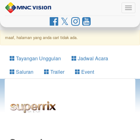
Togg
navig
maaf, halaman yang anda cari tidak ada.
Tayangan Unggulan
Jadwal Acara
Saluran
Trailer
Event