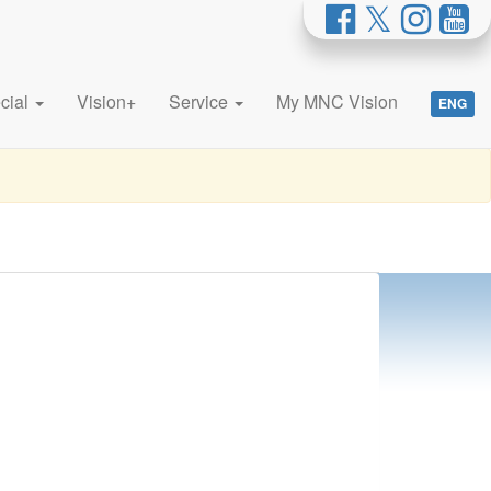
cial
Vision+
Service
My MNC Vision
ENG