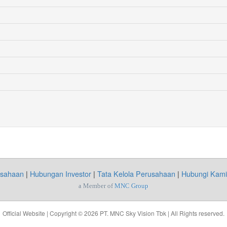
usahaan
|
Hubungan Investor
|
Tata Kelola Perusahaan
|
Hubungi Kami
a Member of
MNC Group
Official Website | Copyright © 2026 PT. MNC Sky Vision Tbk | All Rights reserved.