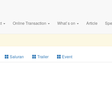
ct
Online Transaction
What`s on
Article
Spe
Saluran
Trailer
Event