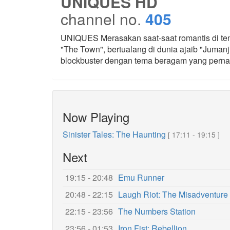
UNIQUES HD
channel no.
405
UNIQUES Merasakan saat-saat romantis di teng
"The Town", bertualang di dunia ajaib "Jumanj
blockbuster dengan tema beragam yang perna
Now Playing
Sinister Tales: The Haunting
[ 17:11 - 19:15 ]
Next
19:15 - 20:48
Emu Runner
20:48 - 22:15
Laugh Riot: The Misadventure
22:15 - 23:56
The Numbers Station
23:56 - 01:53
Iron Fist: Rebellion