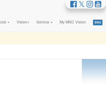
cial
Vision+
Service
My MNC Vision
ENG