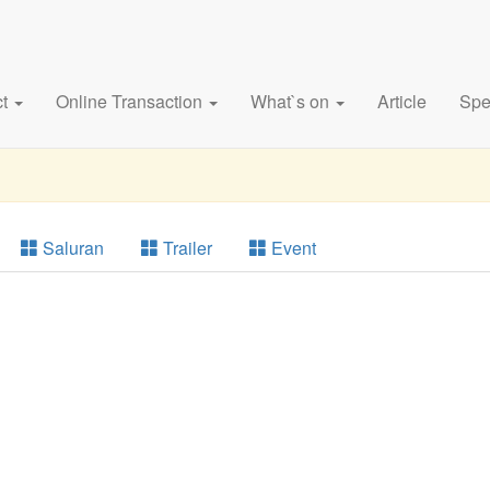
ct
Online Transaction
What`s on
Article
Spe
Saluran
Trailer
Event