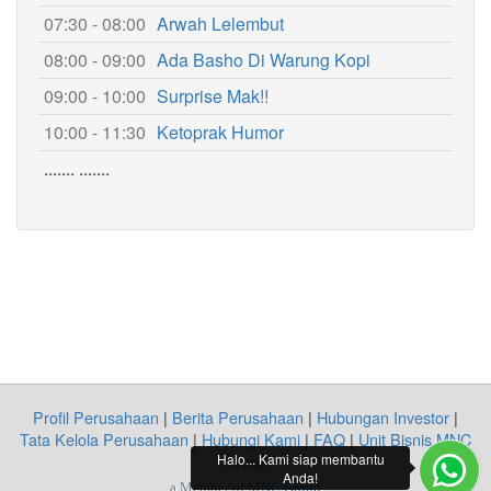
07:30 - 08:00
Arwah Lelembut
08:00 - 09:00
Ada Basho Di Warung Kopi
09:00 - 10:00
Surprise Mak!!
10:00 - 11:30
Ketoprak Humor
....... .......
Profil Perusahaan
|
Berita Perusahaan
|
Hubungan Investor
|
Tata Kelola Perusahaan
|
Hubungi Kami
|
FAQ
|
Unit Bisnis MNC
Halo... Kami siap membantu
Group
Anda!
a Member of
MNC Group