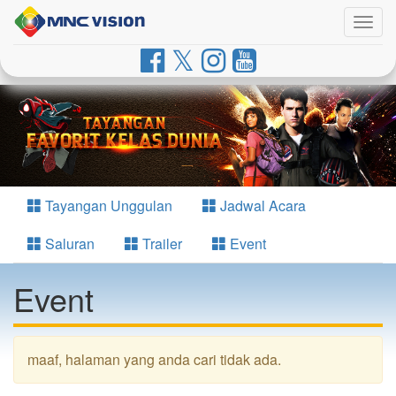
Togg
navig
Tayangan Unggulan
Jadwal Acara
Saluran
Trailer
Event
Event
maaf, halaman yang anda cari tidak ada.