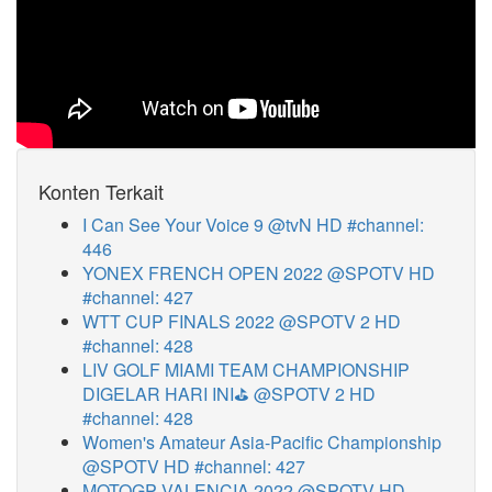
Konten Terkait
I Can See Your Voice 9 @tvN HD #channel:
446
YONEX FRENCH OPEN 2022 @SPOTV HD
#channel: 427
WTT CUP FINALS 2022 @SPOTV 2 HD
#channel: 428
LIV GOLF MIAMI TEAM CHAMPIONSHIP
DIGELAR HARI INI⛳ @SPOTV 2 HD
#channel: 428
Women's Amateur Asia-Pacific Championship
@SPOTV HD #channel: 427
MOTOGP VALENCIA 2022 @SPOTV HD