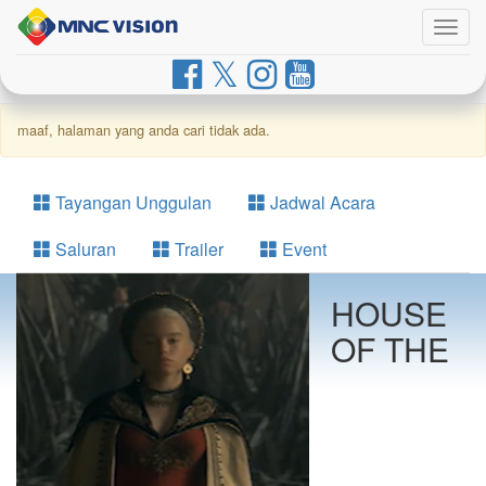
Togg
navig
maaf, halaman yang anda cari tidak ada.
Tayangan Unggulan
Jadwal Acara
Saluran
Trailer
Event
HOUSE
OF THE