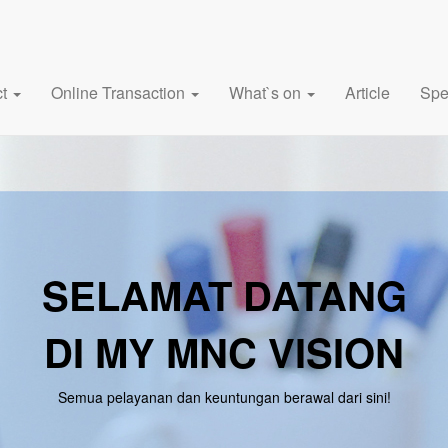
ct
Online Transaction
What`s on
Article
Spe
SELAMAT DATANG
DI MY MNC VISION
Semua pelayanan dan keuntungan berawal dari sini!