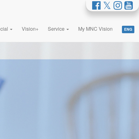
cial
Vision+
Service
My MNC Vision
ENG