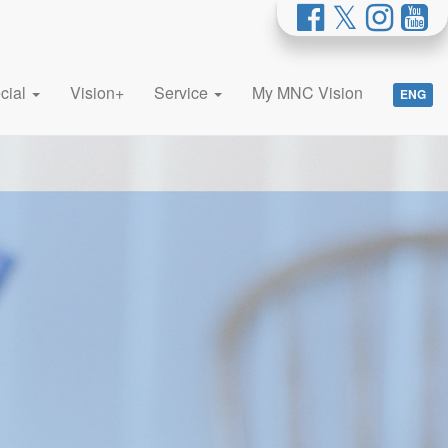
cial
Vision+
Service
My MNC Vision
ENG