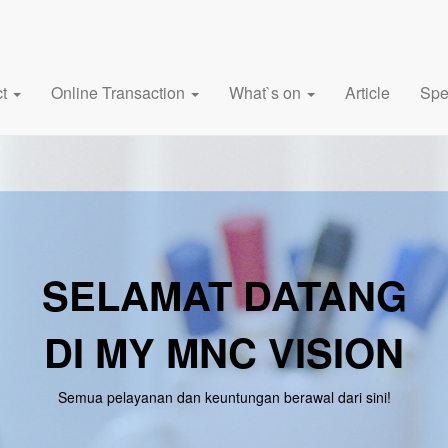
ct
Online Transaction
What`s on
Article
Spe
SELAMAT DATANG
DI MY MNC VISION
Semua pelayanan dan keuntungan berawal dari sini!