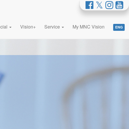
cial
Vision+
Service
My MNC Vision
ENG