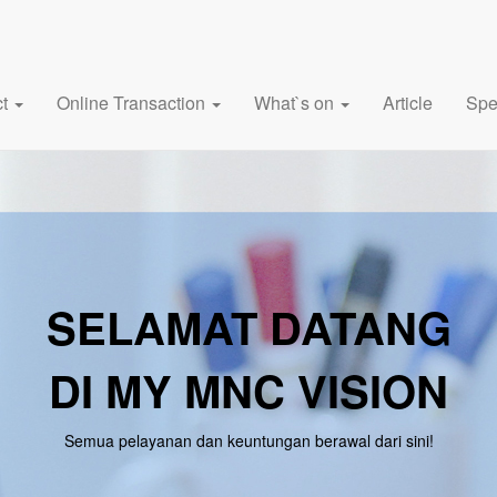
ct
Online Transaction
What`s on
Article
Spe
SELAMAT DATANG
DI MY MNC VISION
Semua pelayanan dan keuntungan berawal dari sini!