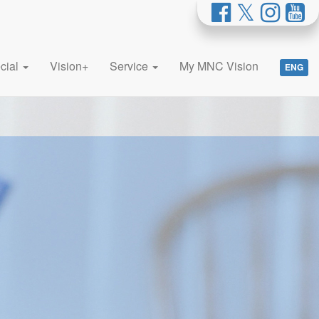
cial
Vision+
Service
My MNC Vision
ENG