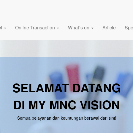
ct
Online Transaction
What`s on
Article
Spe
SELAMAT DATANG
DI MY MNC VISION
Semua pelayanan dan keuntungan berawal dari sini!