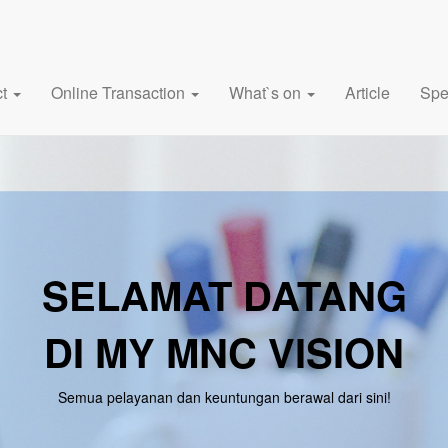
ct
Online Transaction
What`s on
Article
Spe
SELAMAT DATANG
DI MY MNC VISION
Semua pelayanan dan keuntungan berawal dari sini!