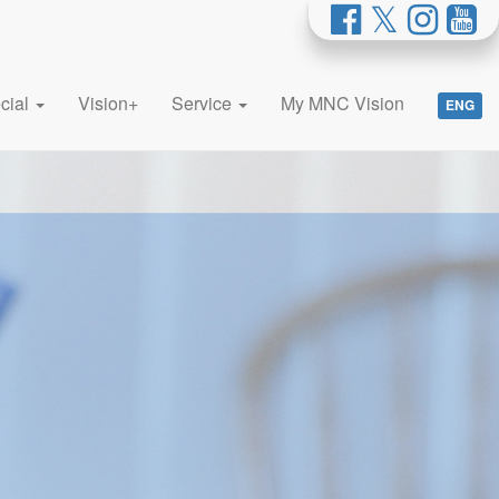
cial
Vision+
Service
My MNC Vision
ENG