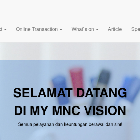
ct
Online Transaction
What`s on
Article
Spe
SELAMAT DATANG
DI MY MNC VISION
Semua pelayanan dan keuntungan berawal dari sini!