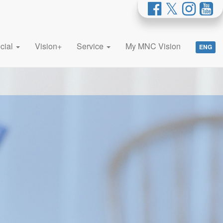
cial
Vision+
Service
My MNC Vision
ENG