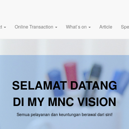
ct
Online Transaction
What`s on
Article
Spe
SELAMAT DATANG
DI MY MNC VISION
Semua pelayanan dan keuntungan berawal dari sini!