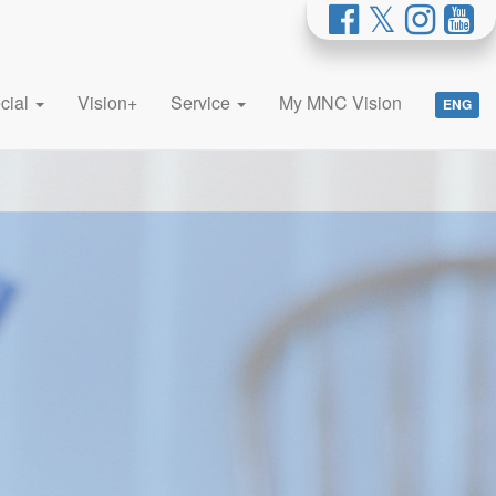
cial
Vision+
Service
My MNC Vision
ENG