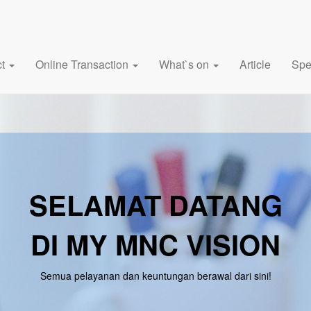
ct
Online Transaction
What`s on
Article
Spe
SELAMAT DATANG
DI MY MNC VISION
Semua pelayanan dan keuntungan berawal dari sini!