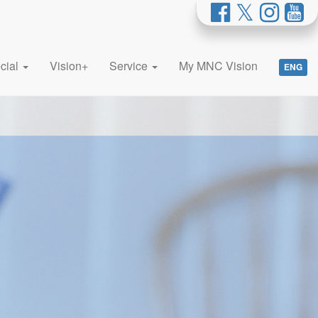
cial
Vision+
Service
My MNC Vision
ENG