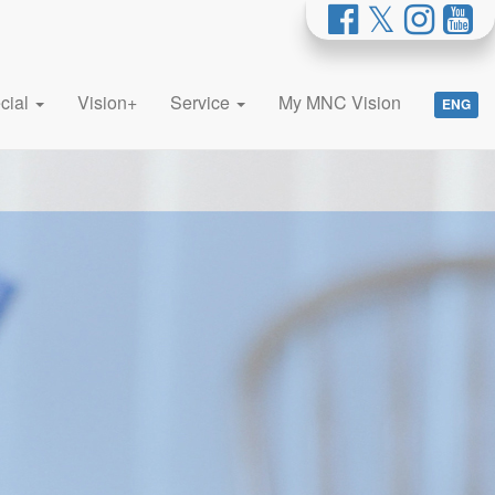
cial
Vision+
Service
My MNC Vision
ENG