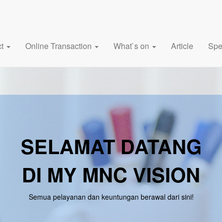
ct
Online Transaction
What`s on
Article
Spe
SELAMAT DATANG
DI MY MNC VISION
Semua pelayanan dan keuntungan berawal dari sini!