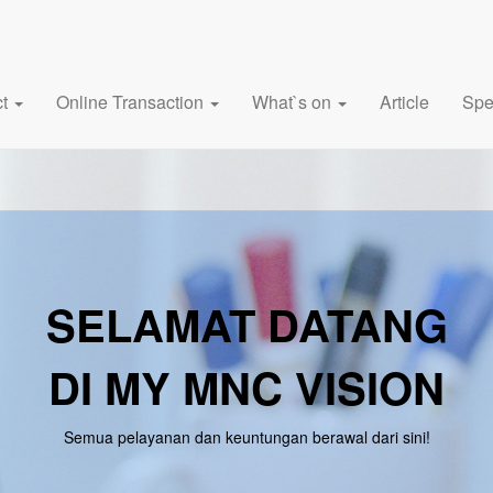
ct
Online Transaction
What`s on
Article
Spe
SELAMAT DATANG
DI MY MNC VISION
Semua pelayanan dan keuntungan berawal dari sini!