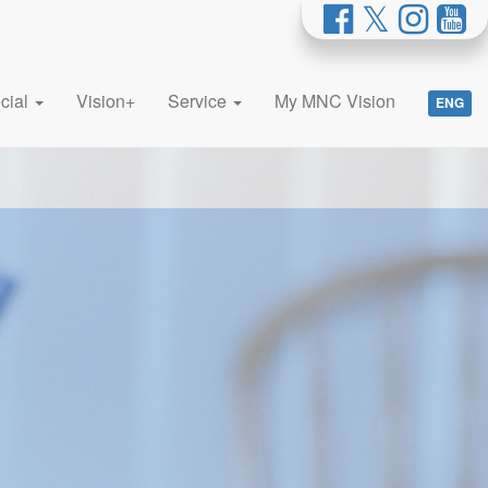
cial
Vision+
Service
My MNC Vision
ENG