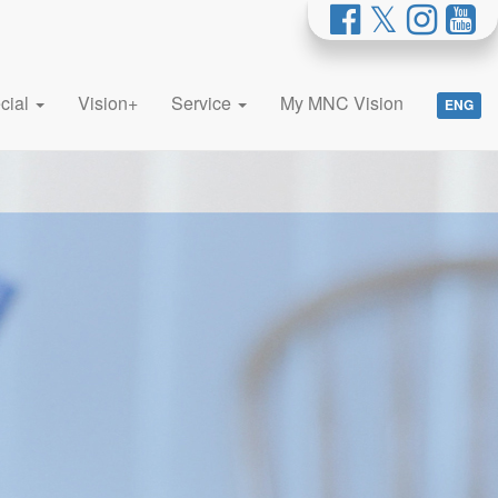
cial
Vision+
Service
My MNC Vision
ENG