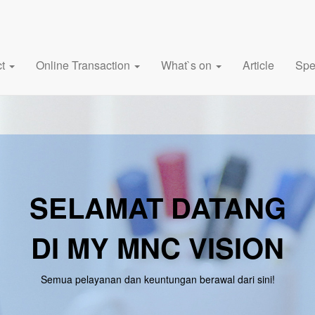
ct
Online Transaction
What`s on
Article
Spe
SELAMAT DATANG
DI MY MNC VISION
Semua pelayanan dan keuntungan berawal dari sini!