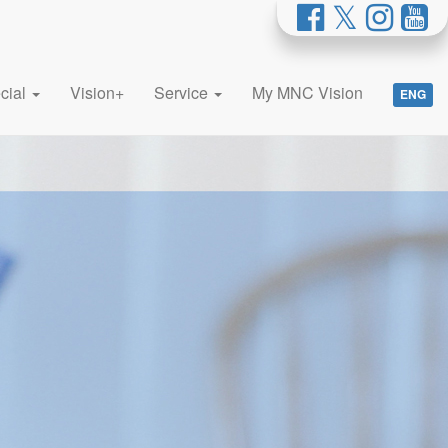
cial
Vision+
Service
My MNC Vision
ENG