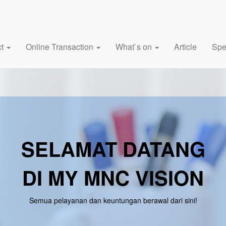
ct
Online Transaction
What`s on
Article
Spe
SELAMAT DATANG
DI MY MNC VISION
Semua pelayanan dan keuntungan berawal dari sini!