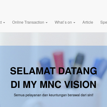
ct
Online Transaction
What`s on
Article
Spe
SELAMAT DATANG
DI MY MNC VISION
Semua pelayanan dan keuntungan berawal dari sini!