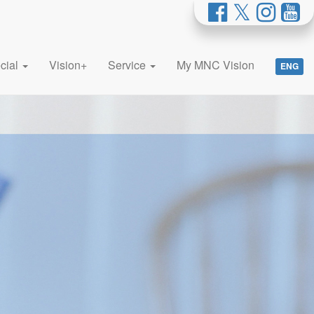
cial
Vision+
Service
My MNC Vision
ENG