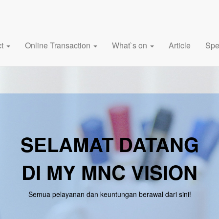
ct
Online Transaction
What`s on
Article
Spe
SELAMAT DATANG
DI MY MNC VISION
Semua pelayanan dan keuntungan berawal dari sini!