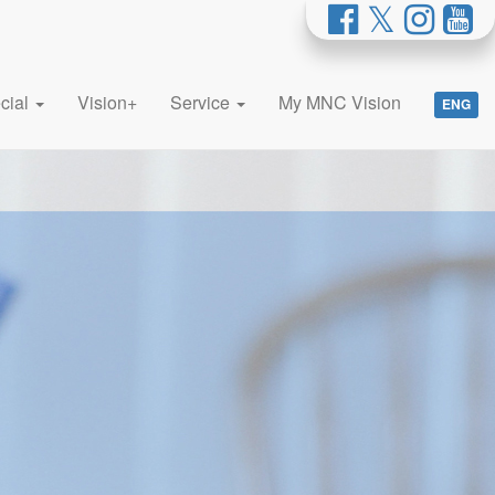
cial
Vision+
Service
My MNC Vision
ENG