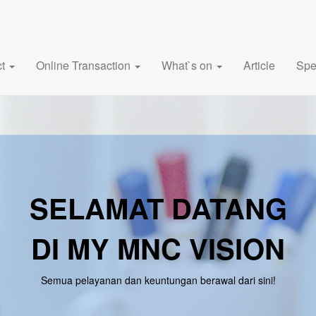
ct
Online Transaction
What`s on
Article
Spe
SELAMAT DATANG
DI MY MNC VISION
Semua pelayanan dan keuntungan berawal dari sini!