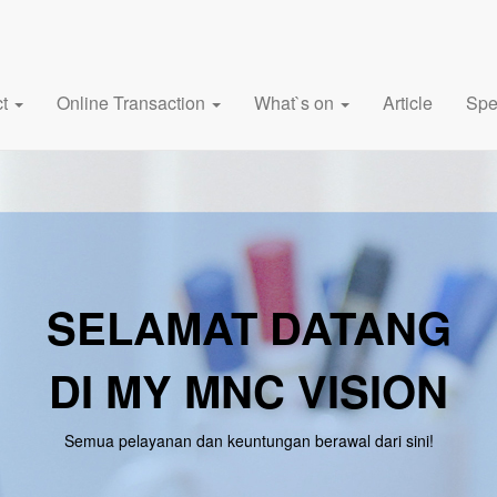
ct
Online Transaction
What`s on
Article
Spe
SELAMAT DATANG
DI MY MNC VISION
Semua pelayanan dan keuntungan berawal dari sini!