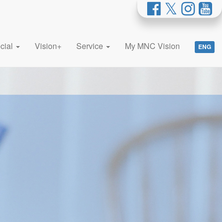
cial
Vision+
Service
My MNC Vision
ENG