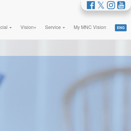
cial
Vision+
Service
My MNC Vision
ENG