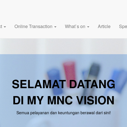
ct
Online Transaction
What`s on
Article
Spe
SELAMAT DATANG
DI MY MNC VISION
Semua pelayanan dan keuntungan berawal dari sini!