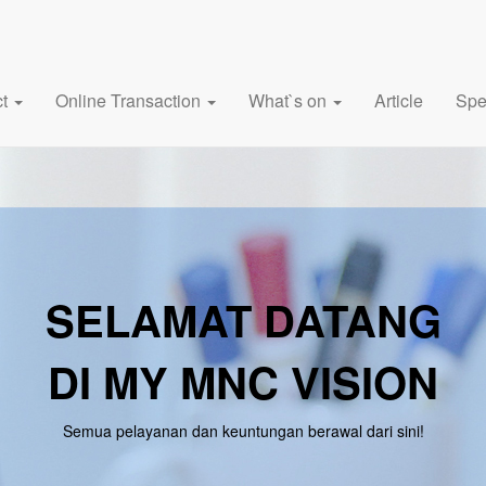
ct
Online Transaction
What`s on
Article
Spe
SELAMAT DATANG
DI MY MNC VISION
Semua pelayanan dan keuntungan berawal dari sini!