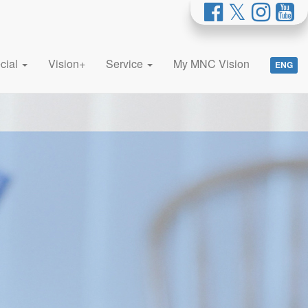
cial
Vision+
Service
My MNC Vision
ENG