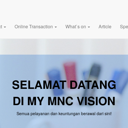
ct
Online Transaction
What`s on
Article
Spe
SELAMAT DATANG
DI MY MNC VISION
Semua pelayanan dan keuntungan berawal dari sini!