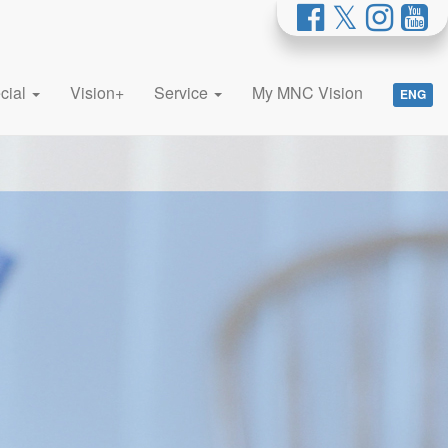
cial
Vision+
Service
My MNC Vision
ENG