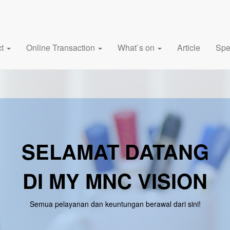
ct
Online Transaction
What`s on
Article
Spe
SELAMAT DATANG
DI MY MNC VISION
Semua pelayanan dan keuntungan berawal dari sini!