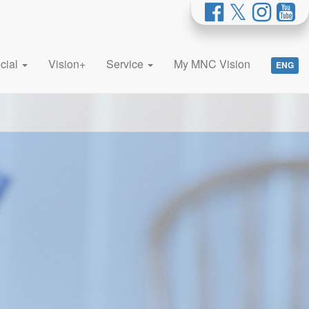
cial
Vision+
Service
My MNC Vision
ENG