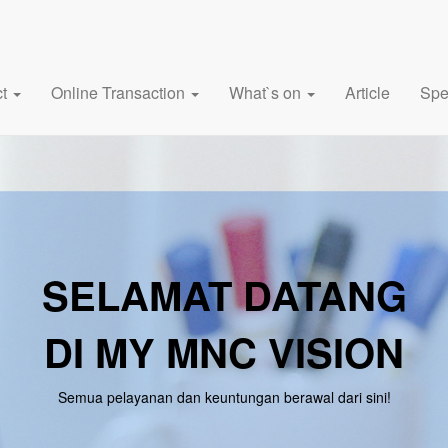
ct
Online Transaction
What`s on
Article
Spe
SELAMAT DATANG
DI MY MNC VISION
Semua pelayanan dan keuntungan berawal dari sini!