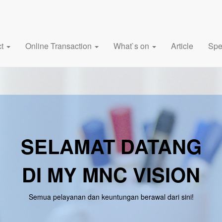
ct
Online Transaction
What`s on
Article
Spe
SELAMAT DATANG
DI MY MNC VISION
Semua pelayanan dan keuntungan berawal dari sini!