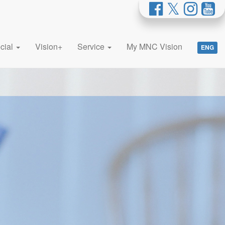
cial
Vision+
Service
My MNC Vision
ENG