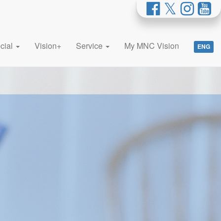
cial
Vision+
Service
My MNC Vision
ENG