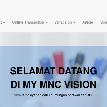
ct
Online Transaction
What`s on
Article
Spe
SELAMAT DATANG
DI MY MNC VISION
Semua pelayanan dan keuntungan berawal dari sini!