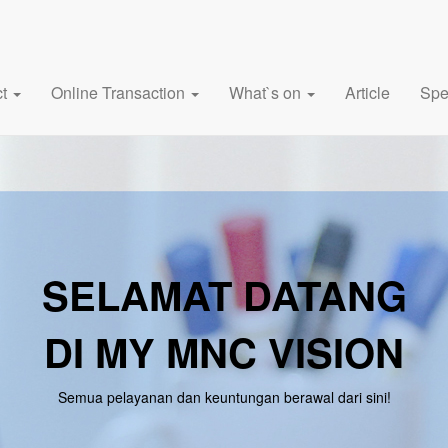
ct
Online Transaction
What`s on
Article
Spe
SELAMAT DATANG
DI MY MNC VISION
Semua pelayanan dan keuntungan berawal dari sini!