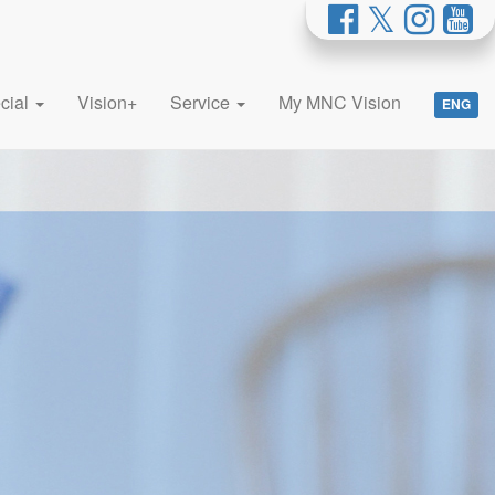
cial
Vision+
Service
My MNC Vision
ENG