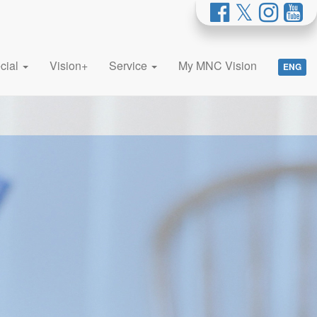
cial
Vision+
Service
My MNC Vision
ENG