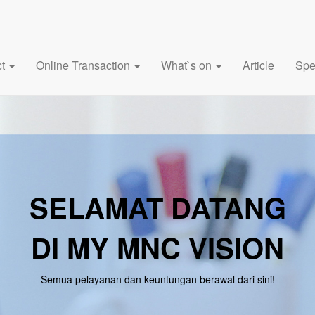
ct
Online Transaction
What`s on
Article
Spe
SELAMAT DATANG
DI MY MNC VISION
Semua pelayanan dan keuntungan berawal dari sini!