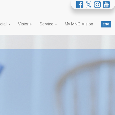
cial
Vision+
Service
My MNC Vision
ENG