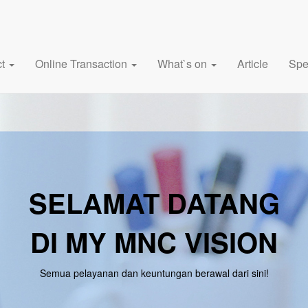
ct
Online Transaction
What`s on
Article
Spe
SELAMAT DATANG
DI MY MNC VISION
Semua pelayanan dan keuntungan berawal dari sini!