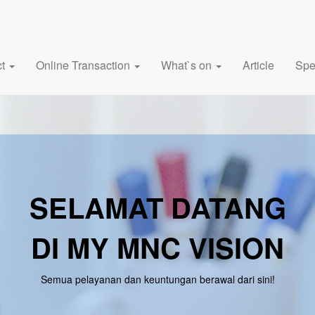
ct
Online Transaction
What`s on
Article
Spe
SELAMAT DATANG
DI MY MNC VISION
Semua pelayanan dan keuntungan berawal dari sini!