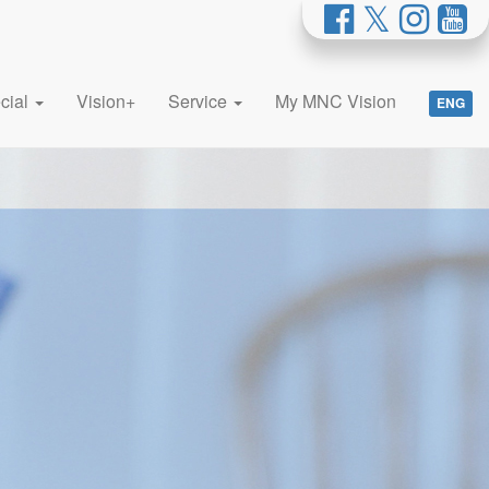
cial
Vision+
Service
My MNC Vision
ENG