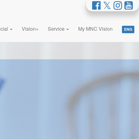
cial
Vision+
Service
My MNC Vision
ENG