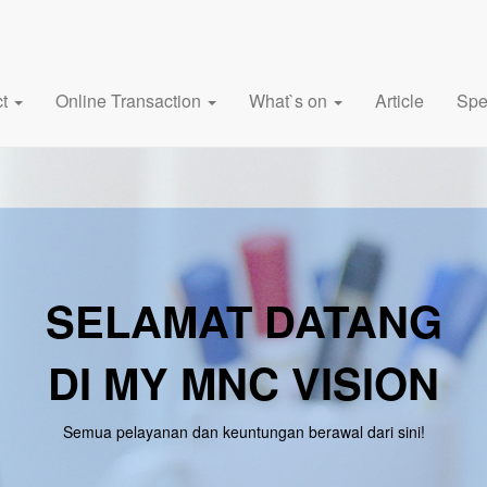
ct
Online Transaction
What`s on
Article
Spe
SELAMAT DATANG
DI MY MNC VISION
Semua pelayanan dan keuntungan berawal dari sini!