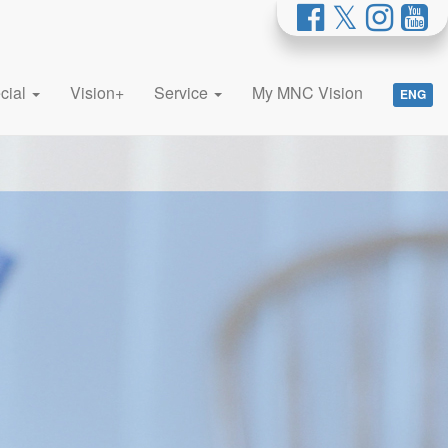
cial
Vision+
Service
My MNC Vision
ENG