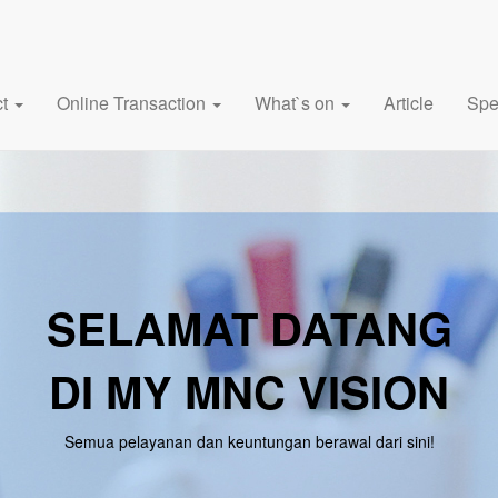
ct
Online Transaction
What`s on
Article
Spe
SELAMAT DATANG
DI MY MNC VISION
Semua pelayanan dan keuntungan berawal dari sini!