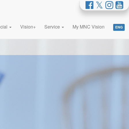
cial
Vision+
Service
My MNC Vision
ENG