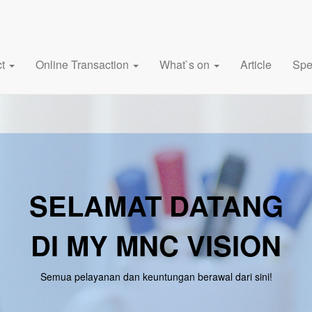
ct
Online Transaction
What`s on
Article
Spe
SELAMAT DATANG
DI MY MNC VISION
Semua pelayanan dan keuntungan berawal dari sini!