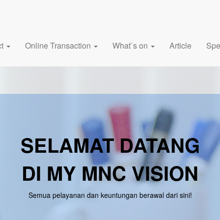
ct
Online Transaction
What`s on
Article
Spe
SELAMAT DATANG
DI MY MNC VISION
Semua pelayanan dan keuntungan berawal dari sini!