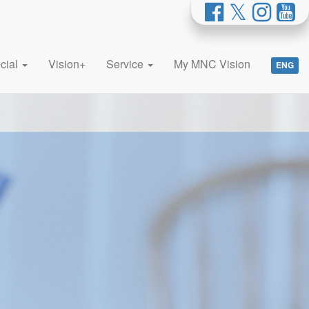
cial
Vision+
Service
My MNC Vision
ENG