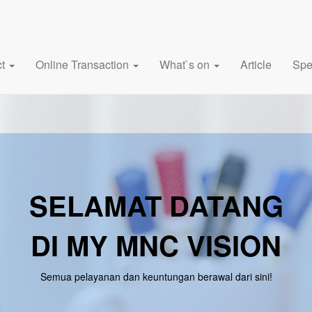
ct
Online Transaction
What`s on
Article
Spe
SELAMAT DATANG
DI MY MNC VISION
Semua pelayanan dan keuntungan berawal dari sini!