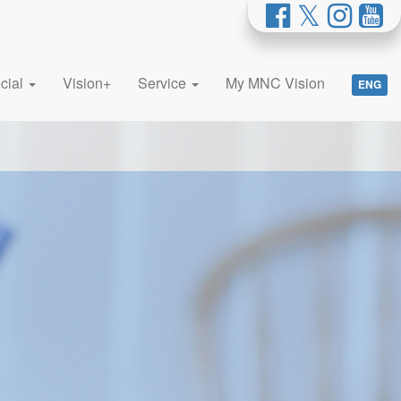
cial
Vision+
Service
My MNC Vision
ENG