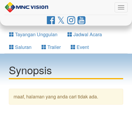
Togg
navig
Tayangan Unggulan
Jadwal Acara
Saluran
Trailer
Event
Synopsis
maaf, halaman yang anda cari tidak ada.