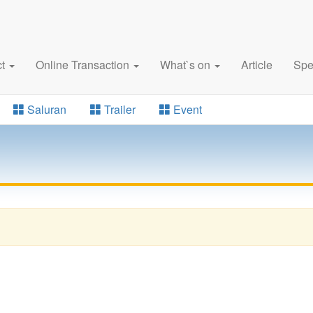
ct
Online Transaction
What`s on
Article
Spe
Saluran
Trailer
Event