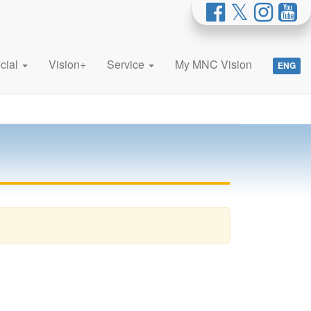
cial
Vision+
Service
My MNC Vision
ENG