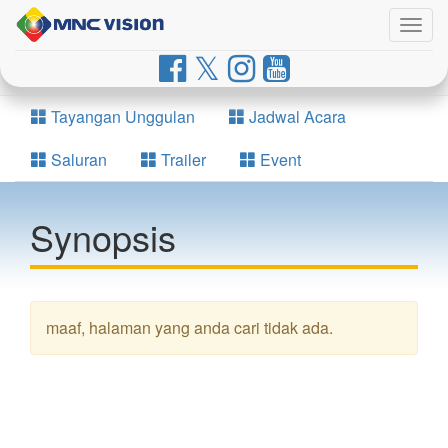
Togg
navig
Tayangan Unggulan
Jadwal Acara
Saluran
Trailer
Event
Synopsis
maaf, halaman yang anda cari tidak ada.