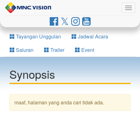
Togg
navig
Tayangan Unggulan
Jadwal Acara
Saluran
Trailer
Event
Synopsis
maaf, halaman yang anda cari tidak ada.