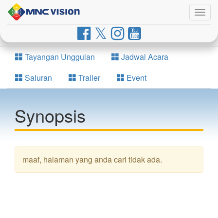
Togg
navig
Tayangan Unggulan
Jadwal Acara
Saluran
Trailer
Event
Synopsis
maaf, halaman yang anda cari tidak ada.