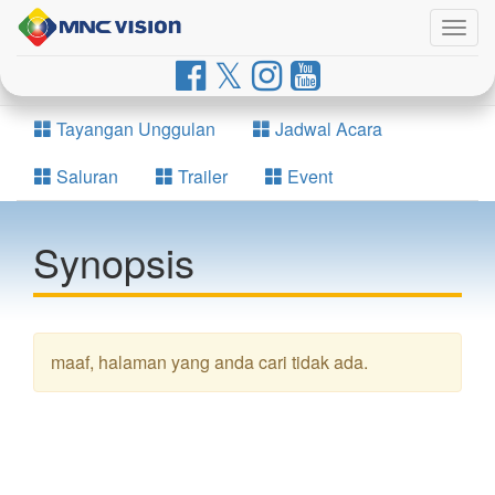
Togg
navig
Tayangan Unggulan
Jadwal Acara
Saluran
Trailer
Event
Synopsis
maaf, halaman yang anda cari tidak ada.